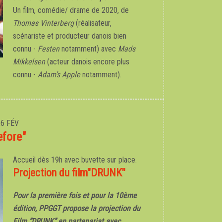
Un film, comédie/ drame de 2020, de
Thomas Vinterberg
(réalisateur,
scénariste et producteur danois bien
connu -
Festen
notamment) avec
Mads
Mikkelsen
(acteur danois encore plus
connu -
Adam’s Apple
notamment).
26 FÉV
efore"
Accueil dès 19h avec buvette sur place.
Projection du film"DRUNK"
Pour la première fois et pour la 10
ème
édition,
PPGGT propose la projection du
Film “DRUNK”
en partenariat avec